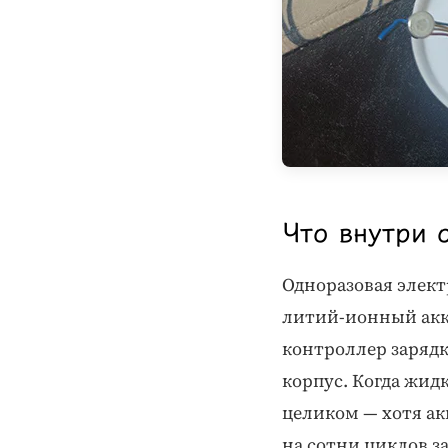
Что внутри 
Одноразовая элект
литий-ионный акку
контроллер зарядк
корпус. Когда жид
целиком — хотя а
на сотни циклов з