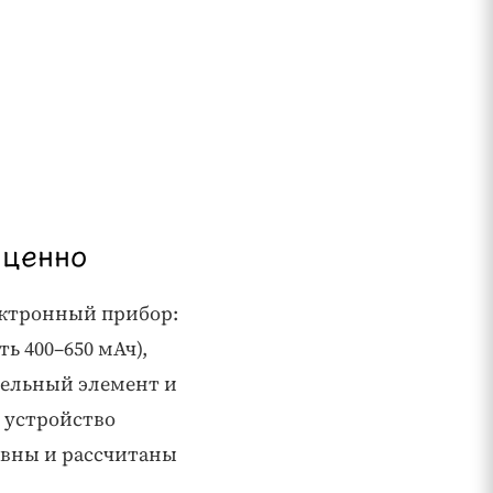
 ценно
ектронный прибор:
ь 400–650 мАч),
ательный элемент и
ё устройство
авны и рассчитаны