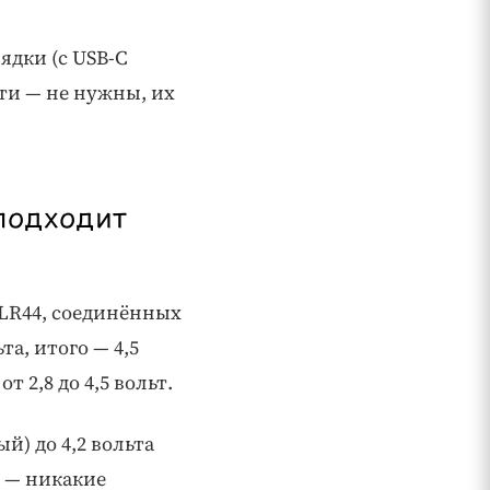
ядки (с USB-C
ти — не нужны, их
подходит
 LR44, соединённых
а, итого — 4,5
 2,8 до 4,5 вольт.
й) до 4,2 вольта
и — никакие