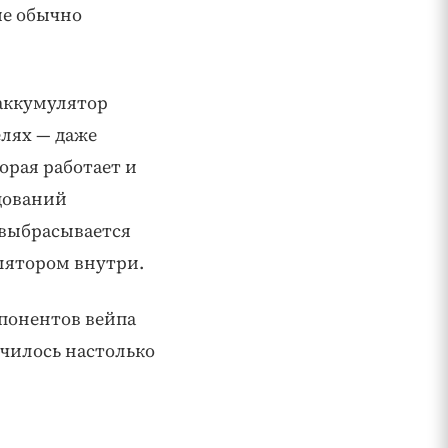
ые обычно
аккумулятор
елях — даже
орая работает и
едований
 выбрасывается
лятором внутри.
понентов вейпа
чилось настолько