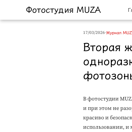
Фотостудия MUZA
Г
17/03/2026
•
Журнал MU
Вторая ж
однораз
фотозон
В фотостудии MUZ
и при этом не раз
красиво и безопас
использовании, и 