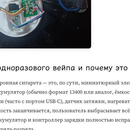
одноразового вейпа и почему это
ронная сигарета — это, по сути, миниатюрный эл
мулятор (обычно формат 13400 или аналог, ёмкост
и (часто с портом USB-C), датчик затяжки, нагрев
кость заканчивается, пользователь выбрасывает вс
ккумулятор и контроллер зарядки полностью испр
аряда-разряда.