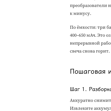
преобразователи 
к минусу.
По ёмкости: три б
400–650 мАч. Это о
непрерывной работ
свеча снова горит.
Пошаговая и
Шаг 1. Разборк
Аккуратно снимит
Извлеките аккумул