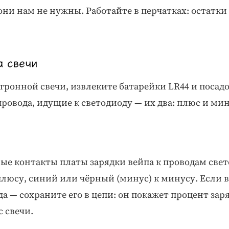
они нам не нужны. Работайте в перчатках: остатк
а свечи
тронной свечи, извлеките батарейки LR44 и поса
провода, идущие к светодиоду — их два: плюс и мин
е контакты платы зарядки вейпа к проводам свет
плюсу, синий или чёрный (минус) к минусу. Если в 
а — сохраните его в цепи: он покажет процент зар
с свечи.