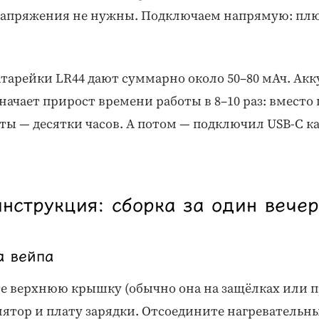
напряжения не нужны. Подключаем напрямую: плю
атарейки LR44 дают суммарно около 50–80 мАч. Ак
значает прирост времени работы в 8–10 раз: вместо
ы — десятки часов. А потом — подключил USB-C каб
нструкция: сборка за один вечер
а вейпа
е верхнюю крышку (обычно она на защёлках или п
ятор и плату зарядки. Отсоедините нагревательн