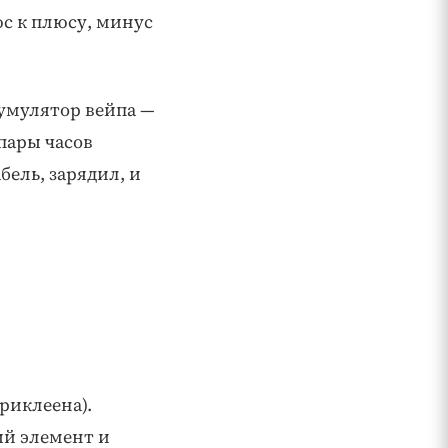
с к плюсу, минус
кумулятор вейпа —
 пары часов
ель, зарядил, и
риклеена).
ый элемент и