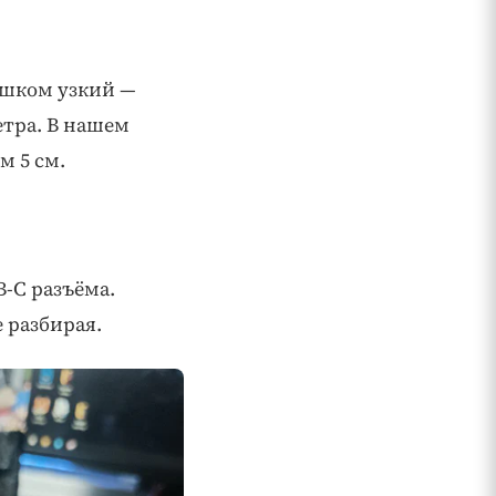
ишком узкий —
етра. В нашем
м 5 см.
B-C разъёма.
 разбирая.