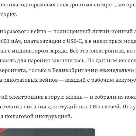
очника: одноразовых электронных сигарет, котор
сорку.
дноразового вейпа — полноценный литий-ионный 
 650 мАч, плата зарядки с USB-C, а в некоторых мод
 с индикатором заряда. Всё это электроника, кот
идкость для парения закончилась. По данным иссл
верситета, только в Великобритании еженедельно
а одноразовых вейпов — каждый с рабочим аккуму
ой электронике вторую жизнь — и собрали из ком
сточник питания для студийных LED-свечей. Полу
ся пошаговой инструкцией.