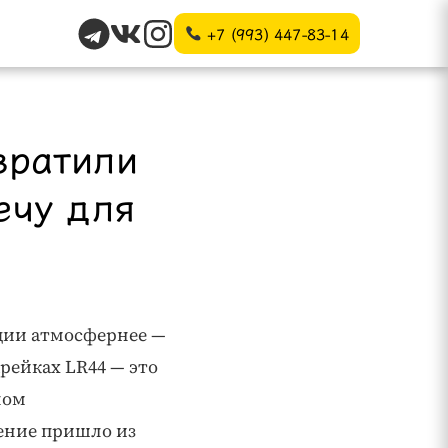
+7 (993) 447-83-14
вратили
ечу для
ции атмосфернее —
рейках LR44 — это
ном
шение пришло из