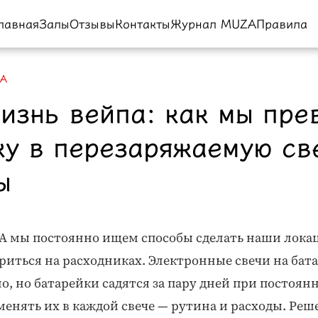
лавная
Залы
Отзывы
Контакты
Журнал MUZA
Правила
ZA
изнь вейпа: как мы пре
ку в перезаряжаемую св
ы
A мы постоянно ищем способы сделать наши лока
ориться на расходниках. Электронные свечи на бата
но, но батарейки садятся за пару дней при постоян
менять их в каждой свече — рутина и расходы. Ре