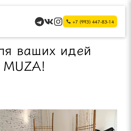
+7 (993) 447-83-14
ля ваших идей
в MUZA!