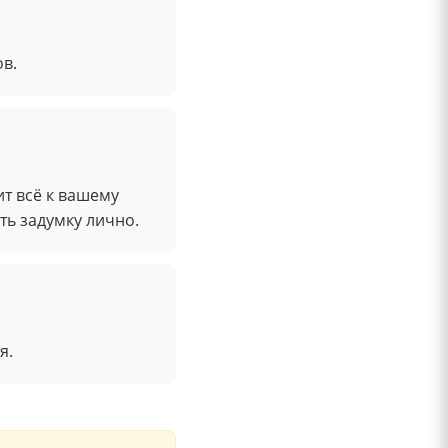
ов.
т всё к вашему
ть задумку лично.
я.