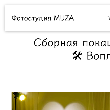
Фотостудия MUZA
Г
Сборная лока
🛠 Воп