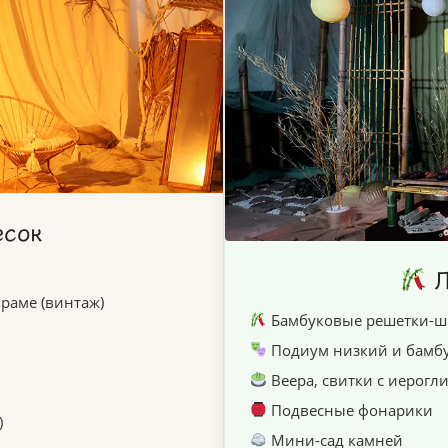
есок
Л
раме (винтаж)
Бамбуковые решетки-ши
Подиум низкий и бамб
Веера, свитки с иерог
Подвесные фонарики
)
Мини-сад камней