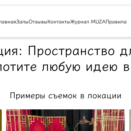
лавная
Залы
Отзывы
Контакты
Журнал MUZA
Правила
ция: Пространство д
лотите любую идею 
Примеры съемок в локации