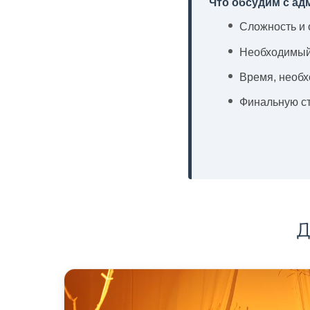
Что обсудим с ад
Сложность и 
Необходимый 
Время, необх
Финальную с
Д