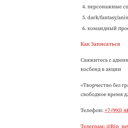
персонажные с
dark/fantasy/an
командный прое
Как Записаться
Свяжитесь с адми
косбенд в акции
«Творчество без г
свободное время д
Телефон:
+7 (993) 4
Телеграм: @Rin_ne