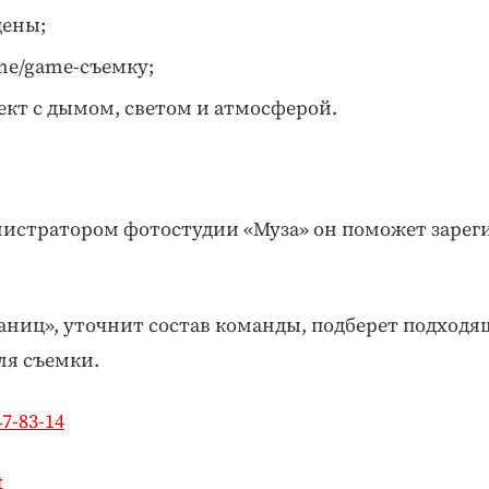
цены;
ime/game-съемку;
кт с дымом, светом и атмосферой.
нистратором фотостудии «Муза» он поможет зарег
раниц», уточнит состав команды, подберет подходя
ля съемки.
47-83-14
t