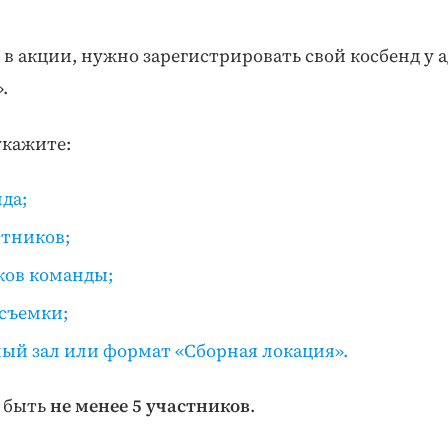
 в акции, нужно зарегистрировать свой косбенд у
.
укажите:
да;
стников;
ков команды;
съемки;
ый зал или формат «Сборная локация».
о быть
не менее 5 участников
.