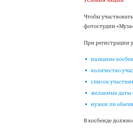
Чтобы участвовать
фотостудии «Муза»
При регистрации 
название косбен
количество уча
список участни
желаемые даты 
нужен ли обычн
В косбенде должн