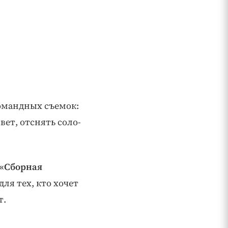
командных съемок:
ет, отснять соло-
«Сборная
для тех, кто хочет
т.