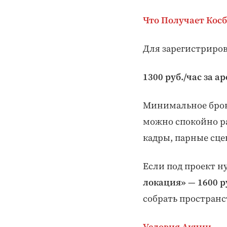
Что Получает Кос
Для зарегистриров
1300 руб./час за 
Минимальное бро
можно спокойно ра
кадры, парные сце
Если под проект н
локация»
—
1600 р
собрать простран
Условия Акции