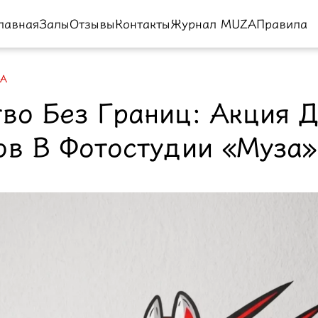
лавная
Залы
Отзывы
Контакты
Журнал MUZA
Правила
ZA
во Без Границ: Акция 
ов В Фотостудии «Муза»